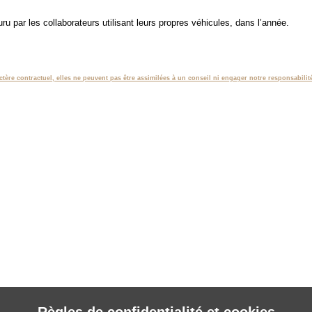
uru par les collaborateurs utilisant leurs propres véhicules, dans l’année.
tère contractuel, elles ne peuvent pas être assimilées à un conseil ni engager notre responsabilit
Règles de confidentialité et cookies